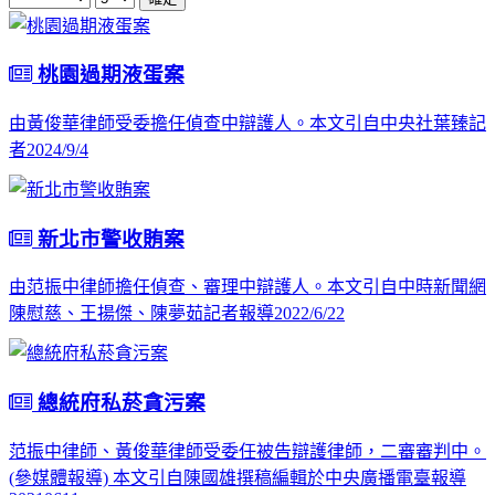
桃園過期液蛋案
由黃俊華律師受委擔任偵查中辯護人。本文引自中央社葉臻記
者2024/9/4
新北市警收賄案
由范振中律師擔任偵查、審理中辯護人。本文引自中時新聞網
陳慰慈、王揚傑、陳夢茹記者報導2022/6/22
總統府私菸貪污案
范振中律師、黃俊華律師受委任被告辯護律師，二審審判中。
(參媒體報導) 本文引自陳國雄撰稿編輯於中央廣播電臺報導